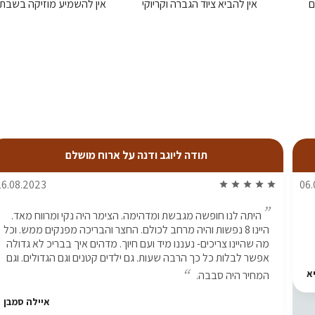
ם
אין להביא ציוד הגברה וקריוקי
אין להשמיע מוזיקה בשבת
תודה ליוגב ודנה על ארוח מושלם
16.08.2023
06.
star
star
star
star
star
היתה לנו חופשה מגבשת ומדהימה. הצימר היה נקי ומרווח מאד.
היינו 8 נפשות והיה מרחב לכולם. החצר והבריכה מפנקים ממש. וכל
מה שהיינו צריכים- נעננו מיד ועם חיוך. מדהים איך בבריכ לא גדולה
אפשר לבלות כל כך הרבה שעות. גם ילדים קטנים וגם הגדולים. וגם
א
המחיר היה סבבה.
איילה סמבן