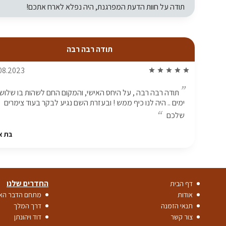
תודה על חוות הדעת המפרגנת, היה נפלא לארח אתכם!
תודה רבה רבה
08.2023
star
star
star
star
star
תודה רבה רבה , על היחס האישי, והמקום החם לשהות בו שלוש
ימים .. היה לנו כיף ממש ! ובעזרת השם נגיע לבקר בעוד צימרים
שלכם
בת א
החדרים שלנו
דף הבית
אודות
מתחם הדבר האמ
תנאי הזמנה
דרך המלך
צור קשר
דוד ויהונתן