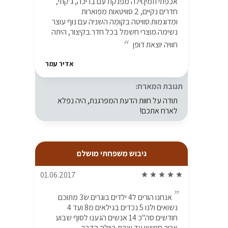
אכפתי וזמין.וילה מפנקת עם בריכה, ג'קוזי,
חדרים נקיים, 2 סוויטאות מפוארות
ומדוגמות.סוויטה בקומה השניה עם נוף עוצר
נשימה.מוצרי חשמל בכל חדר.בקיצור, היתה
חוויה יוצאת דופן
אדיר עמר
תגובת המארח:
תודה על חוות הדעת המפרגנת, היה נפלא
לארח אתכם!
גיבוש משפחתי מושלם
01.06.2017
star
star
star
star
star
אנחנו הורים ל4 ילדים בוגרים ש3 מתוכם
נשואים ולנו 5 נכדים בגילאים מ8 ועד 4
חודשים סה"כ 14 אנשים הגענו לסוף שבוע
ארוך חמישי עד שבת בוילה הדבר