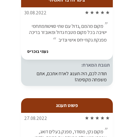
30.08.2022
star
star
star
star
star
מקום מהמם ,גדול עם שתי סוויטותמתחמי
ישיבה בכל מקום מטבח גדול ומאובזר בריכה
מפנקת גקוזי יחס אישי ונדיב
נעמי בוכריס
תגובת המארח:
תודה לכם, היה תענוג לארח אתכם, אתם
משפחה מקסימה!
פשוט תענוג
27.08.2022
star
star
star
star
star
מקום נקי, מסודר, מפנק.בעלים דואג,