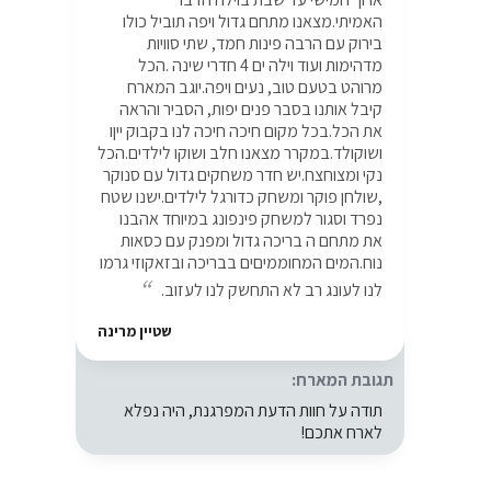
האמיתי.מצאנו מתחם גדול ויפה תוביל כולו
בירוק עם הרבה פינות חמד, שתי סוויות
מדהימות ועוד וילה ים 4 חדרי שינה .הכל
מרוהט בטעם טוב, נעים ויפה.יוגב המארח
קיבל אותנו בסבר פנים יפות, הסביר והראה
את הכל.בכל מקום חיכה חיכה לנו בקבוק ייןו
ושוקולד.במקרר מצאנו חלב ושוקו לילדים.הכל
נקי ומצוחצח.יש חדר משחקים גדול עם סנוקר
,שולחן פוקר ומשחק כדורגל לילדים.ישנו שטח
נפרד וסגור למשחק פינפונג במיוחד אהבנו
את מתחם ה בריכה גדול ומפנק עם כסאות
נוח.המים המחוממיםים בבריכה ובזאקוזי גרמו
לנו לעונג רב לא התחשק לנו לעזוב.
שטיין מרינה
תגובת המארח:
תודה על חוות הדעת המפרגנת, היה נפלא
לארח אתכם!